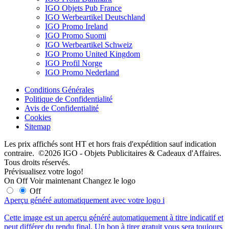
IGO Objets Pub France
IGO Werbeartikel Deutschland
IGO Promo Ireland
IGO Promo Suomi
IGO Werbeartikel Schweiz
IGO Promo United Kingdom
IGO Profil Norge
IGO Promo Nederland
Conditions Générales
Politique de Confidentialité
Avis de Confidentialité
Cookies
Sitemap
Les prix affichés sont HT et hors frais d'expédition sauf indication
contraire. ©2026 IGO - Objets Publicitaires & Cadeaux d'Affaires.
Tous droits réservés.
Prévisualisez votre logo!
On
Off
Voir maintenant
Changez le logo
Off
Aperçu généré automatiquement avec votre logo
i
Cette image est un aperçu généré automatiquement à titre indicatif et
peut différer du rendu final. Un bon à tirer gratuit vous sera toujours