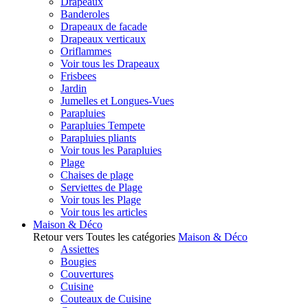
Drapeaux
Banderoles
Drapeaux de facade
Drapeaux verticaux
Oriflammes
Voir tous les Drapeaux
Frisbees
Jardin
Jumelles et Longues-Vues
Parapluies
Parapluies Tempete
Parapluies pliants
Voir tous les Parapluies
Plage
Chaises de plage
Serviettes de Plage
Voir tous les Plage
Voir tous les articles
Maison & Déco
Retour vers Toutes les catégories
Maison & Déco
Assiettes
Bougies
Couvertures
Cuisine
Couteaux de Cuisine