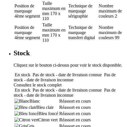
Taille
Position de
Technique de
Nombre
maximum en
marquage
marquage
maximum de
mm
170 x
4ème segment
sérigraphie
couleurs
2
110
Taille
Position de
Technique de
Nombre
maximum en
marquage
marquage
maximum de
mm
170 x
4ème segment
transfert digital
couleurs
99
110
Stock
Cliquez sur le bouton ci-dessus pour voir le stock disponible.
En stock
Pas de stock - date de livraison connue
Pas de
stock - date de livraison inconnue
Consultez le stock complet
En stock
Pas de stock - date de livraison connue
Pas de
stock - date de livraison inconnue
Blanc
Réassort en cours
Bleu clair
Réassort en cours
Bleu foncé
Réassort en cours
Citron vert
Réassort en cours
Gris
Réassort en cours