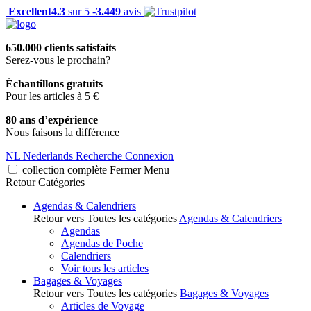
Excellent
4.3
sur 5 -
3.449
avis
650.000 clients satisfaits
Serez-vous le prochain?
Échantillons gratuits
Pour les articles à 5 €
80 ans d’expérience
Nous faisons la différence
NL
Nederlands
Recherche
Connexion
collection complète
Fermer
Menu
Retour
Catégories
Agendas & Calendriers
Retour vers Toutes les catégories
Agendas & Calendriers
Agendas
Agendas de Poche
Calendriers
Voir tous les articles
Bagages & Voyages
Retour vers Toutes les catégories
Bagages & Voyages
Articles de Voyage