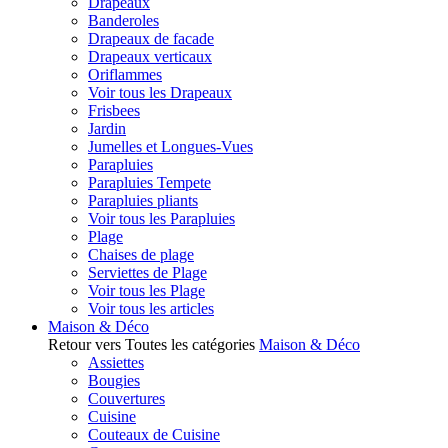
Drapeaux
Banderoles
Drapeaux de facade
Drapeaux verticaux
Oriflammes
Voir tous les Drapeaux
Frisbees
Jardin
Jumelles et Longues-Vues
Parapluies
Parapluies Tempete
Parapluies pliants
Voir tous les Parapluies
Plage
Chaises de plage
Serviettes de Plage
Voir tous les Plage
Voir tous les articles
Maison & Déco
Retour vers Toutes les catégories
Maison & Déco
Assiettes
Bougies
Couvertures
Cuisine
Couteaux de Cuisine