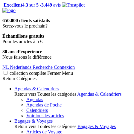
Excellent
4.3
sur 5 -
3.449
avis
650.000 clients satisfaits
Serez-vous le prochain?
Échantillons gratuits
Pour les articles à 5 €
80 ans d’expérience
Nous faisons la différence
NL
Nederlands
Recherche
Connexion
collection complète
Fermer
Menu
Retour
Catégories
Agendas & Calendriers
Retour vers Toutes les catégories
Agendas & Calendriers
Agendas
Agendas de Poche
Calendriers
Voir tous les articles
Bagages & Voyages
Retour vers Toutes les catégories
Bagages & Voyages
Articles de Voyage