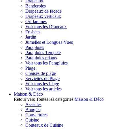
Drapeaux
Banderoles
Drapeaux de facade
Drapeaux verticaux
Oriflammes
Voir tous les Drapeaux
Frisbees
Jardin
Jumelles et Longues-Vues
Parapluies
Parapluies Tempete
Parapluies pliants
Voir tous les Parapluies
Plage
Chaises de plage
Serviettes de Plage
Voir tous les Plage
Voir tous les articles
Maison & Déco
Retour vers Toutes les catégories
Maison & Déco
Assiettes
Bougies
Couvertures
Cuisine
Couteaux de Cuisine