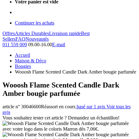
Votre panier est vide
Continuer les achats
Offres
Articles Durables
Livraison rapide
Best
Sellers
FAQ
Nouveautés
011 559 009
09.00-16.00
E-mail
Accueil
Maison & Déco
Bougies
Wooosh Flame Scented Candle Dark Amber bougie parfumée
Wooosh Flame Scented Candle Dark
Amber bougie parfumée
article n° 30046600
Réassort en cours
basé sur 1 avis
Voir tous les
avis
Vous souhaitez tester cet article ? Demandez un échantillon!