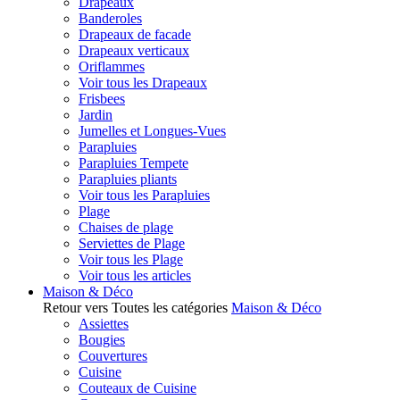
Drapeaux
Banderoles
Drapeaux de facade
Drapeaux verticaux
Oriflammes
Voir tous les Drapeaux
Frisbees
Jardin
Jumelles et Longues-Vues
Parapluies
Parapluies Tempete
Parapluies pliants
Voir tous les Parapluies
Plage
Chaises de plage
Serviettes de Plage
Voir tous les Plage
Voir tous les articles
Maison & Déco
Retour vers Toutes les catégories
Maison & Déco
Assiettes
Bougies
Couvertures
Cuisine
Couteaux de Cuisine