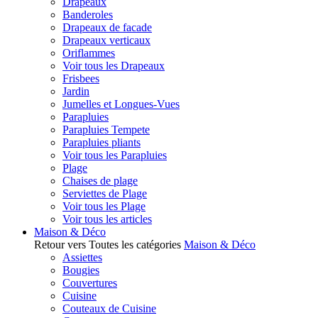
Drapeaux
Banderoles
Drapeaux de facade
Drapeaux verticaux
Oriflammes
Voir tous les Drapeaux
Frisbees
Jardin
Jumelles et Longues-Vues
Parapluies
Parapluies Tempete
Parapluies pliants
Voir tous les Parapluies
Plage
Chaises de plage
Serviettes de Plage
Voir tous les Plage
Voir tous les articles
Maison & Déco
Retour vers Toutes les catégories
Maison & Déco
Assiettes
Bougies
Couvertures
Cuisine
Couteaux de Cuisine