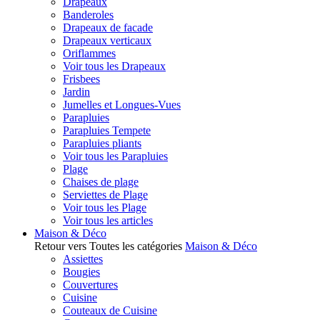
Drapeaux
Banderoles
Drapeaux de facade
Drapeaux verticaux
Oriflammes
Voir tous les Drapeaux
Frisbees
Jardin
Jumelles et Longues-Vues
Parapluies
Parapluies Tempete
Parapluies pliants
Voir tous les Parapluies
Plage
Chaises de plage
Serviettes de Plage
Voir tous les Plage
Voir tous les articles
Maison & Déco
Retour vers Toutes les catégories
Maison & Déco
Assiettes
Bougies
Couvertures
Cuisine
Couteaux de Cuisine