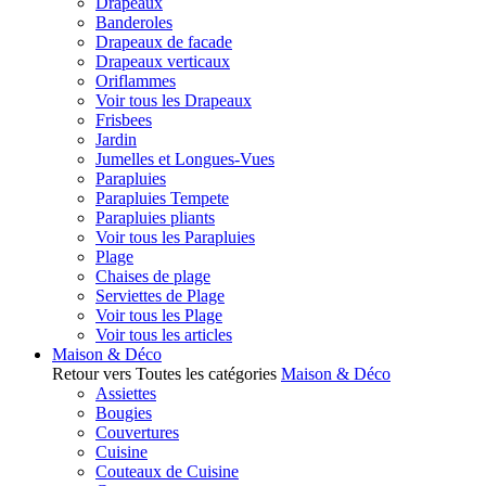
Drapeaux
Banderoles
Drapeaux de facade
Drapeaux verticaux
Oriflammes
Voir tous les Drapeaux
Frisbees
Jardin
Jumelles et Longues-Vues
Parapluies
Parapluies Tempete
Parapluies pliants
Voir tous les Parapluies
Plage
Chaises de plage
Serviettes de Plage
Voir tous les Plage
Voir tous les articles
Maison & Déco
Retour vers Toutes les catégories
Maison & Déco
Assiettes
Bougies
Couvertures
Cuisine
Couteaux de Cuisine