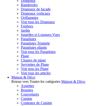
Drapeaux
Banderoles
Drapeaux de facade
Drapeaux verticaux
Oriflammes
Voir tous les Drapeaux
Frisbees
Jardin
Jumelles et Longues-Vues
Parapluies
Parapluies Tempete
Parapluies pliants
Voir tous les Parapluies
Plage
Chaises de plage
Serviettes de Plage
Voir tous les Plage
Voir tous les articles
Maison & Déco
Retour vers Toutes les catégories
Maison & Déco
Assiettes
Bougies
Couvertures
Cuisine
Couteaux de Cuisine