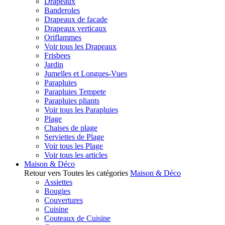
Drapeaux
Banderoles
Drapeaux de facade
Drapeaux verticaux
Oriflammes
Voir tous les Drapeaux
Frisbees
Jardin
Jumelles et Longues-Vues
Parapluies
Parapluies Tempete
Parapluies pliants
Voir tous les Parapluies
Plage
Chaises de plage
Serviettes de Plage
Voir tous les Plage
Voir tous les articles
Maison & Déco
Retour vers Toutes les catégories
Maison & Déco
Assiettes
Bougies
Couvertures
Cuisine
Couteaux de Cuisine