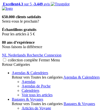
Excellent
4.3
sur 5 -
3.449
avis
650.000 clients satisfaits
Serez-vous le prochain?
Échantillons gratuits
Pour les articles à 5 €
80 ans d’expérience
Nous faisons la différence
NL
Nederlands
Recherche
Connexion
collection complète
Fermer
Menu
Retour
Catégories
Agendas & Calendriers
Retour vers Toutes les catégories
Agendas & Calendriers
Agendas
Agendas de Poche
Calendriers
Voir tous les articles
Bagages & Voyages
Retour vers Toutes les catégories
Bagages & Voyages
Articles de Voyage