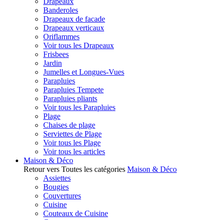
Drapeaux
Banderoles
Drapeaux de facade
Drapeaux verticaux
Oriflammes
Voir tous les Drapeaux
Frisbees
Jardin
Jumelles et Longues-Vues
Parapluies
Parapluies Tempete
Parapluies pliants
Voir tous les Parapluies
Plage
Chaises de plage
Serviettes de Plage
Voir tous les Plage
Voir tous les articles
Maison & Déco
Retour vers Toutes les catégories
Maison & Déco
Assiettes
Bougies
Couvertures
Cuisine
Couteaux de Cuisine