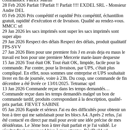
28 Feb 2026
Parfait !!Parfait !!
Parfait !!!!
EXDEL SRL - Monsieur
Andre DEL
05 Feb 2026
Prix compétitif et rapidité
Prix compétitif, échantillon
gratuit, rapidité d'exécution et de livraison. Qualité au rendez-vous.
MMCC srl
29 Jan 2026
les sacs imprimés sont super
les sacs imprimés sont
super
alpo
29 Jan 2026
Respect des délais
Respect des délais, produit qualitatif
FPS-SVV
27 Jan 2026
Bien pour une premiere fois
J en avais deja eu maus le
travail est bon pour une premiere
Mercerie marie-laure dequesne
15 Jan 2026
Tout était OK
Tout était OK, limpide, facile pour la
commande. Par contre, pour la livraison, par UPS, c'était plus
compliqué. En effet, nous sommes une entreprise et UPS souhaitait
livrer en fin de journée, voire à 23h. Du coup, une commande de fin
décembre a été livrée ce 13/01/2025.
Tetramac sprl
13 Jan 2026
Commande reçue dans les temps demandés…
Commande reçue dans les temps demandés malgré un bon de
commande tardif, produits correspondant à la description, qualité-
prix parfait.
FIEVET SABINE
05 Jan 2026
Rapide et sérieux
J'ai eu des difficultés pour obtenir un
bon à tirer qui me satisfaisait pour les blocs A4. Après 2 refus, j'ai
été contacté en direct par mail pour avoir une idée précise de mes
désidératas. Le 3ème bon à tirer était parfait et je l'ai validé. Le