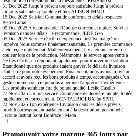
résultat final correspond bien à mes attentes.
RésiBuild srl
31 Dec 2025
Jusqu’à présent toujours satisfaite
Jusqu’à présent
toujours satisfaite : parapluie et bics
ALISON IMMO
15 Dec 2025
Satisfait
Commande conforme et délais respectés
Pierre Loriau
09 Dec 2025
A recommander
Réponse correcte et rapide. Suivi et
livraison dans les délais. Je recommande.
JEDE Geo
05 Dec 2025
Service réactif et expérience positive malgré un
imprévu
Nous sommes finalement satisfaits. La première commande
a été reçue rapidement. Malheureusement, il y a eu une erreur de
couleur lors de la production. Néanmoins, le service après-vente a
été très réactif, en répondant rapidement pour trouver une solution.
Étant donné que nos produits étaient gravés, le délai de livraison
était serré pour notre événement. Finalement, nous avons trouvé un
accord et avons reçu les bons produits à temps, accompagnés d’un
geste commercial, ce qui nous a permis d’apprécier l’expérience.
Les produits semblent être de bonne qualité.
Leslie Castillo
27 Nov 2025
Un bon service
Commande de dernière minute, traitée
rapidement et correctement.
DENTALBIOLUX Int SPRL
22 Nov 2025
Top expérience
Livraison dans les délais prévus,
produit correspondant parfaitement à la description, personnel à
l'écoute
Institut Saint-Boniface - Mada
Promouvoir votre marque 365 jours par