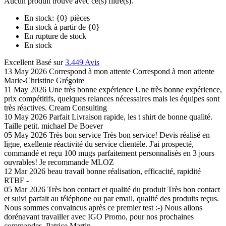
Aucun produit trouvé avec ce(s) filtre(s).
En stock: {0} pièces
En stock à partir de {0}
En rupture de stock
En stock
Excellent
Basé sur
3.449 Avis
13 May 2026
Correspond à mon attente
Correspond à mon attente
Marie-Christine Grégoire
11 May 2026
Une très bonne expérience
Une très bonne expérience,
prix compétitifs, quelques relances nécessaires mais les équipes sont
très réactives.
Cream Consulting
10 May 2026
Parfait
Livraison rapide, les t shirt de bonne qualité.
Taille petit.
michael De Boever
05 May 2026
Très bon service
Très bon service! Devis réalisé en
ligne, exellente réactivité du service clientèle. J'ai prospecté,
commandé et reçu 100 mugs parfaitement personnalisés en 3 jours
ouvrables! Je recommande
MLOZ
12 Mar 2026
beau travail
bonne réalisation, efficacité, rapidité
RTBF -
05 Mar 2026
Très bon contact et qualité du produit
Très bon contact
et suivi parfait au téléphone ou par email, qualité des produits reçus.
Nous sommes convaincus après ce premier test :-) Nous allons
dorénavant travailler avec IGO Promo, pour nos prochaines
commandes.
Patrice Martin