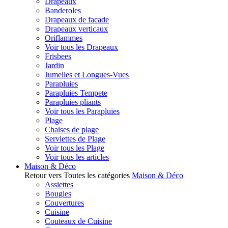
Drapeaux
Banderoles
Drapeaux de facade
Drapeaux verticaux
Oriflammes
Voir tous les Drapeaux
Frisbees
Jardin
Jumelles et Longues-Vues
Parapluies
Parapluies Tempete
Parapluies pliants
Voir tous les Parapluies
Plage
Chaises de plage
Serviettes de Plage
Voir tous les Plage
Voir tous les articles
Maison & Déco
Retour vers Toutes les catégories
Maison & Déco
Assiettes
Bougies
Couvertures
Cuisine
Couteaux de Cuisine