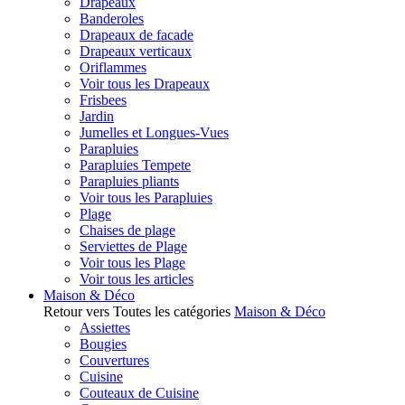
Drapeaux
Banderoles
Drapeaux de facade
Drapeaux verticaux
Oriflammes
Voir tous les Drapeaux
Frisbees
Jardin
Jumelles et Longues-Vues
Parapluies
Parapluies Tempete
Parapluies pliants
Voir tous les Parapluies
Plage
Chaises de plage
Serviettes de Plage
Voir tous les Plage
Voir tous les articles
Maison & Déco
Retour vers Toutes les catégories
Maison & Déco
Assiettes
Bougies
Couvertures
Cuisine
Couteaux de Cuisine