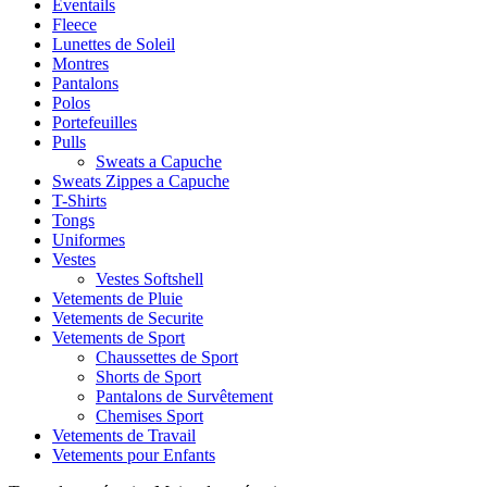
Eventails
Fleece
Lunettes de Soleil
Montres
Pantalons
Polos
Portefeuilles
Pulls
Sweats a Capuche
Sweats Zippes a Capuche
T-Shirts
Tongs
Uniformes
Vestes
Vestes Softshell
Vetements de Pluie
Vetements de Securite
Vetements de Sport
Chaussettes de Sport
Shorts de Sport
Pantalons de Survêtement
Chemises Sport
Vetements de Travail
Vetements pour Enfants