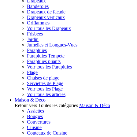
Drapeaux
Banderoles
Drapeaux de facade
Drapeaux verticaux
Oriflammes
Voir tous les Drapeaux
Frisbees
Jardin
Jumelles et Longues-Vues
Parapluies
Parapluies Tempete
Parapluies pliants
Voir tous les Parapluies
Plage
Chaises de plage
Serviettes de Plage
Voir tous les Plage
Voir tous les articles
Maison & Déco
Retour vers Toutes les catégories
Maison & Déco
Assiettes
Bougies
Couvertures
Cuisine
Couteaux de Cuisine