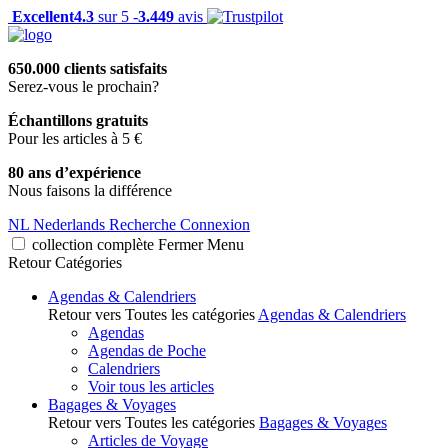
Excellent
4.3
sur 5 -
3.449
avis
650.000 clients satisfaits
Serez-vous le prochain?
Échantillons gratuits
Pour les articles à 5 €
80 ans d’expérience
Nous faisons la différence
NL
Nederlands
Recherche
Connexion
collection complète
Fermer
Menu
Retour
Catégories
Agendas & Calendriers
Retour vers Toutes les catégories
Agendas & Calendriers
Agendas
Agendas de Poche
Calendriers
Voir tous les articles
Bagages & Voyages
Retour vers Toutes les catégories
Bagages & Voyages
Articles de Voyage