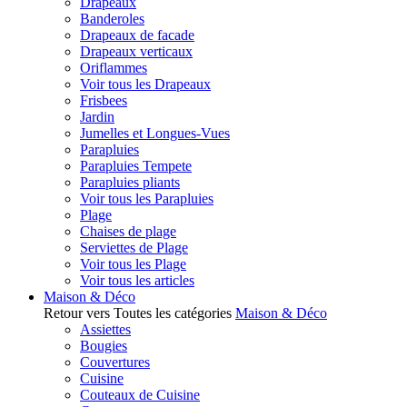
Drapeaux
Banderoles
Drapeaux de facade
Drapeaux verticaux
Oriflammes
Voir tous les Drapeaux
Frisbees
Jardin
Jumelles et Longues-Vues
Parapluies
Parapluies Tempete
Parapluies pliants
Voir tous les Parapluies
Plage
Chaises de plage
Serviettes de Plage
Voir tous les Plage
Voir tous les articles
Maison & Déco
Retour vers Toutes les catégories
Maison & Déco
Assiettes
Bougies
Couvertures
Cuisine
Couteaux de Cuisine