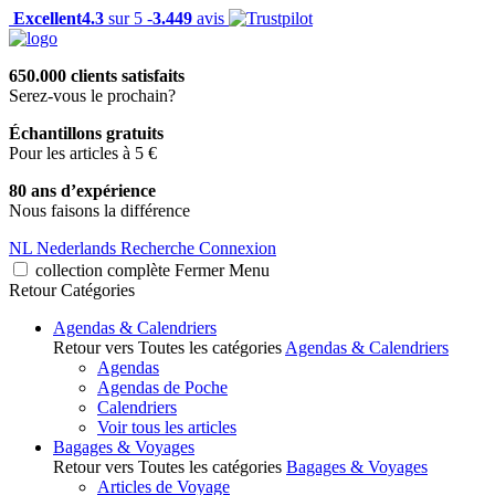
Excellent
4.3
sur 5 -
3.449
avis
650.000 clients satisfaits
Serez-vous le prochain?
Échantillons gratuits
Pour les articles à 5 €
80 ans d’expérience
Nous faisons la différence
NL
Nederlands
Recherche
Connexion
collection complète
Fermer
Menu
Retour
Catégories
Agendas & Calendriers
Retour vers Toutes les catégories
Agendas & Calendriers
Agendas
Agendas de Poche
Calendriers
Voir tous les articles
Bagages & Voyages
Retour vers Toutes les catégories
Bagages & Voyages
Articles de Voyage