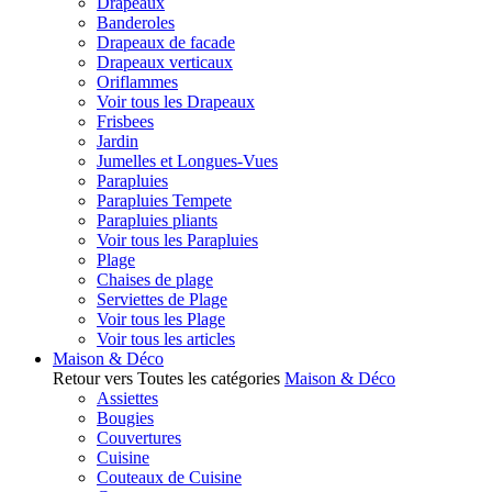
Drapeaux
Banderoles
Drapeaux de facade
Drapeaux verticaux
Oriflammes
Voir tous les Drapeaux
Frisbees
Jardin
Jumelles et Longues-Vues
Parapluies
Parapluies Tempete
Parapluies pliants
Voir tous les Parapluies
Plage
Chaises de plage
Serviettes de Plage
Voir tous les Plage
Voir tous les articles
Maison & Déco
Retour vers Toutes les catégories
Maison & Déco
Assiettes
Bougies
Couvertures
Cuisine
Couteaux de Cuisine