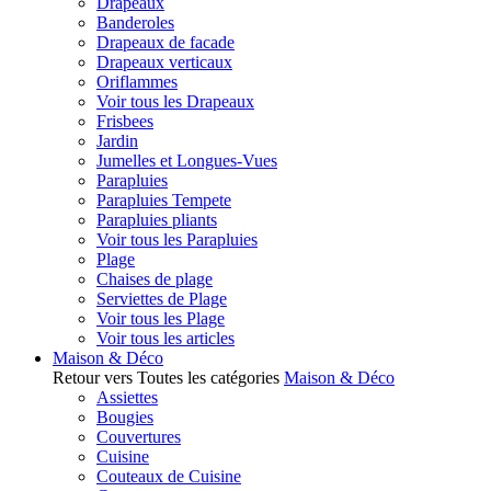
Drapeaux
Banderoles
Drapeaux de facade
Drapeaux verticaux
Oriflammes
Voir tous les Drapeaux
Frisbees
Jardin
Jumelles et Longues-Vues
Parapluies
Parapluies Tempete
Parapluies pliants
Voir tous les Parapluies
Plage
Chaises de plage
Serviettes de Plage
Voir tous les Plage
Voir tous les articles
Maison & Déco
Retour vers Toutes les catégories
Maison & Déco
Assiettes
Bougies
Couvertures
Cuisine
Couteaux de Cuisine