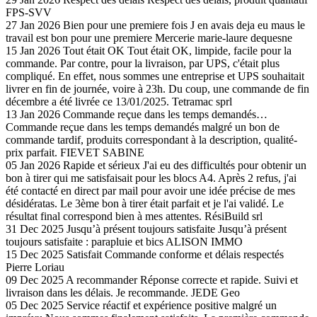
FPS-SVV
27 Jan 2026
Bien pour une premiere fois
J en avais deja eu maus le
travail est bon pour une premiere
Mercerie marie-laure dequesne
15 Jan 2026
Tout était OK
Tout était OK, limpide, facile pour la
commande. Par contre, pour la livraison, par UPS, c'était plus
compliqué. En effet, nous sommes une entreprise et UPS souhaitait
livrer en fin de journée, voire à 23h. Du coup, une commande de fin
décembre a été livrée ce 13/01/2025.
Tetramac sprl
13 Jan 2026
Commande reçue dans les temps demandés…
Commande reçue dans les temps demandés malgré un bon de
commande tardif, produits correspondant à la description, qualité-
prix parfait.
FIEVET SABINE
05 Jan 2026
Rapide et sérieux
J'ai eu des difficultés pour obtenir un
bon à tirer qui me satisfaisait pour les blocs A4. Après 2 refus, j'ai
été contacté en direct par mail pour avoir une idée précise de mes
désidératas. Le 3ème bon à tirer était parfait et je l'ai validé. Le
résultat final correspond bien à mes attentes.
RésiBuild srl
31 Dec 2025
Jusqu’à présent toujours satisfaite
Jusqu’à présent
toujours satisfaite : parapluie et bics
ALISON IMMO
15 Dec 2025
Satisfait
Commande conforme et délais respectés
Pierre Loriau
09 Dec 2025
A recommander
Réponse correcte et rapide. Suivi et
livraison dans les délais. Je recommande.
JEDE Geo
05 Dec 2025
Service réactif et expérience positive malgré un