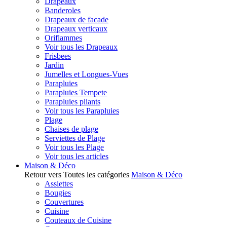
Drapeaux
Banderoles
Drapeaux de facade
Drapeaux verticaux
Oriflammes
Voir tous les Drapeaux
Frisbees
Jardin
Jumelles et Longues-Vues
Parapluies
Parapluies Tempete
Parapluies pliants
Voir tous les Parapluies
Plage
Chaises de plage
Serviettes de Plage
Voir tous les Plage
Voir tous les articles
Maison & Déco
Retour vers Toutes les catégories
Maison & Déco
Assiettes
Bougies
Couvertures
Cuisine
Couteaux de Cuisine