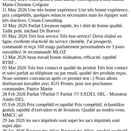
Marie-Christine Grégoire
11 May 2026
Une très bonne expérience
Une très bonne expérience,
prix compétitifs, quelques relances nécessaires mais les équipes sont
très réactives.
Cream Consulting
10 May 2026
Parfait
Livraison rapide, les t shirt de bonne qualité.
Taille petit.
michael De Boever
05 May 2026
Très bon service
Très bon service! Devis réalisé en
ligne, exellente réactivité du service clientèle. J'ai prospecté,
commandé et reçu 100 mugs parfaitement personnalisés en 3 jours
ouvrables! Je recommande
MLOZ
12 Mar 2026
beau travail
bonne réalisation, efficacité, rapidité
RTBF -
05 Mar 2026
Très bon contact et qualité du produit
Très bon contact
et suivi parfait au téléphone ou par email, qualité des produits reçus.
Nous sommes convaincus après ce premier test :-) Nous allons
dorénavant travailler avec IGO Promo, pour nos prochaines
commandes.
Patrice Martin
28 Feb 2026
Parfait !!Parfait !!
Parfait !!!!
EXDEL SRL - Monsieur
Andre DEL
05 Feb 2026
Prix compétitif et rapidité
Prix compétitif, échantillon
gratuit, rapidité d'exécution et de livraison. Qualité au rendez-vous.
MMCC srl
29 Jan 2026
les sacs imprimés sont super
les sacs imprimés sont
super
alpo
29 Jan 2026
Respect des délais
Respect des délais, produit qualitatif