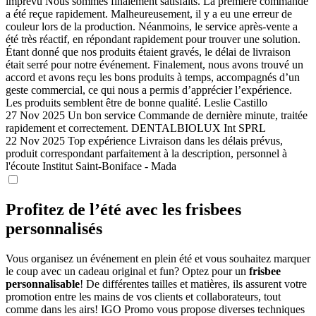
imprévu
Nous sommes finalement satisfaits. La première commande
a été reçue rapidement. Malheureusement, il y a eu une erreur de
couleur lors de la production. Néanmoins, le service après-vente a
été très réactif, en répondant rapidement pour trouver une solution.
Étant donné que nos produits étaient gravés, le délai de livraison
était serré pour notre événement. Finalement, nous avons trouvé un
accord et avons reçu les bons produits à temps, accompagnés d’un
geste commercial, ce qui nous a permis d’apprécier l’expérience.
Les produits semblent être de bonne qualité.
Leslie Castillo
27 Nov 2025
Un bon service
Commande de dernière minute, traitée
rapidement et correctement.
DENTALBIOLUX Int SPRL
22 Nov 2025
Top expérience
Livraison dans les délais prévus,
produit correspondant parfaitement à la description, personnel à
l'écoute
Institut Saint-Boniface - Mada
Profitez de l’été avec les frisbees
personnalisés
Vous organisez un événement en plein été et vous souhaitez marquer
le coup avec un cadeau original et fun? Optez pour un
frisbee
personnalisable
! De différentes tailles et matières, ils assurent votre
promotion entre les mains de vos clients et collaborateurs, tout
comme dans les airs! IGO Promo vous propose diverses techniques