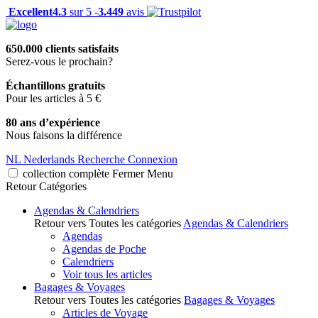
Excellent
4.3
sur 5 -
3.449
avis
650.000 clients satisfaits
Serez-vous le prochain?
Échantillons gratuits
Pour les articles à 5 €
80 ans d’expérience
Nous faisons la différence
NL
Nederlands
Recherche
Connexion
collection complète
Fermer
Menu
Retour
Catégories
Agendas & Calendriers
Retour vers Toutes les catégories
Agendas & Calendriers
Agendas
Agendas de Poche
Calendriers
Voir tous les articles
Bagages & Voyages
Retour vers Toutes les catégories
Bagages & Voyages
Articles de Voyage