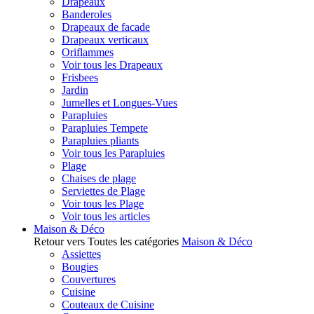
Drapeaux
Banderoles
Drapeaux de facade
Drapeaux verticaux
Oriflammes
Voir tous les Drapeaux
Frisbees
Jardin
Jumelles et Longues-Vues
Parapluies
Parapluies Tempete
Parapluies pliants
Voir tous les Parapluies
Plage
Chaises de plage
Serviettes de Plage
Voir tous les Plage
Voir tous les articles
Maison & Déco
Retour vers Toutes les catégories
Maison & Déco
Assiettes
Bougies
Couvertures
Cuisine
Couteaux de Cuisine