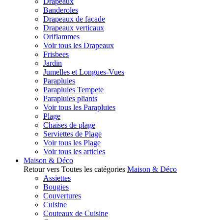
Drapeaux
Banderoles
Drapeaux de facade
Drapeaux verticaux
Oriflammes
Voir tous les Drapeaux
Frisbees
Jardin
Jumelles et Longues-Vues
Parapluies
Parapluies Tempete
Parapluies pliants
Voir tous les Parapluies
Plage
Chaises de plage
Serviettes de Plage
Voir tous les Plage
Voir tous les articles
Maison & Déco
Retour vers Toutes les catégories
Maison & Déco
Assiettes
Bougies
Couvertures
Cuisine
Couteaux de Cuisine