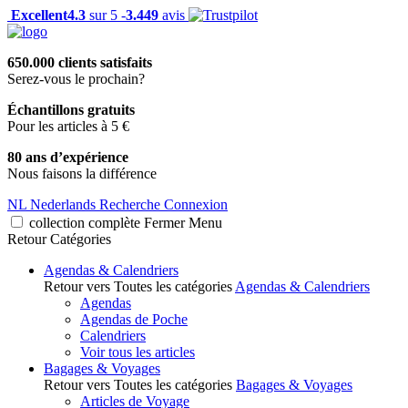
Excellent
4.3
sur 5 -
3.449
avis
650.000 clients satisfaits
Serez-vous le prochain?
Échantillons gratuits
Pour les articles à 5 €
80 ans d’expérience
Nous faisons la différence
NL
Nederlands
Recherche
Connexion
collection complète
Fermer
Menu
Retour
Catégories
Agendas & Calendriers
Retour vers Toutes les catégories
Agendas & Calendriers
Agendas
Agendas de Poche
Calendriers
Voir tous les articles
Bagages & Voyages
Retour vers Toutes les catégories
Bagages & Voyages
Articles de Voyage