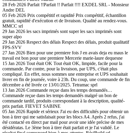
28 Feb 2026
Parfait !!Parfait !!
Parfait !!!!
EXDEL SRL - Monsieur
Andre DEL
05 Feb 2026
Prix compétitif et rapidité
Prix compétitif, échantillon
gratuit, rapidité d'exécution et de livraison. Qualité au rendez-vous.
MMCC srl
29 Jan 2026
les sacs imprimés sont super
les sacs imprimés sont
super
alpo
29 Jan 2026
Respect des délais
Respect des délais, produit qualitatif
FPS-SVV
27 Jan 2026
Bien pour une premiere fois
J en avais deja eu maus le
travail est bon pour une premiere
Mercerie marie-laure dequesne
15 Jan 2026
Tout était OK
Tout était OK, limpide, facile pour la
commande. Par contre, pour la livraison, par UPS, c'était plus
compliqué. En effet, nous sommes une entreprise et UPS souhaitait
livrer en fin de journée, voire à 23h. Du coup, une commande de fin
décembre a été livrée ce 13/01/2025.
Tetramac sprl
13 Jan 2026
Commande reçue dans les temps demandés…
Commande reçue dans les temps demandés malgré un bon de
commande tardif, produits correspondant à la description, qualité-
prix parfait.
FIEVET SABINE
05 Jan 2026
Rapide et sérieux
J'ai eu des difficultés pour obtenir un
bon à tirer qui me satisfaisait pour les blocs A4. Après 2 refus, j'ai
été contacté en direct par mail pour avoir une idée précise de mes
désidératas. Le 3ème bon à tirer était parfait et je l'ai validé. Le
résultat final correspond bien à mes attentes.
RésiBuild srl