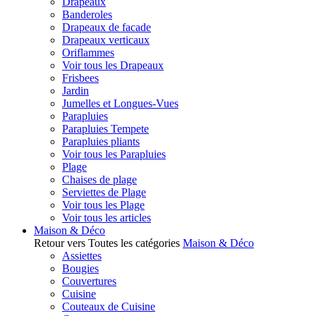
Drapeaux
Banderoles
Drapeaux de facade
Drapeaux verticaux
Oriflammes
Voir tous les Drapeaux
Frisbees
Jardin
Jumelles et Longues-Vues
Parapluies
Parapluies Tempete
Parapluies pliants
Voir tous les Parapluies
Plage
Chaises de plage
Serviettes de Plage
Voir tous les Plage
Voir tous les articles
Maison & Déco
Retour vers Toutes les catégories
Maison & Déco
Assiettes
Bougies
Couvertures
Cuisine
Couteaux de Cuisine