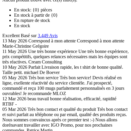
En stock: {0} pièces
En stock à partir de {0}
En rupture de stock
En stock
Excellent
Basé sur
3.449 Avis
13 May 2026
Correspond à mon attente
Correspond à mon attente
Marie-Christine Grégoire
11 May 2026
Une très bonne expérience
Une très bonne expérience,
prix compétitifs, quelques relances nécessaires mais les équipes sont
très réactives.
Cream Consulting
10 May 2026
Parfait
Livraison rapide, les t shirt de bonne qualité.
Taille petit.
michael De Boever
05 May 2026
Très bon service
Très bon service! Devis réalisé en
ligne, exellente réactivité du service clientèle. J'ai prospecté,
commandé et reçu 100 mugs parfaitement personnalisés en 3 jours
ouvrables! Je recommande
MLOZ
12 Mar 2026
beau travail
bonne réalisation, efficacité, rapidité
RTBF -
05 Mar 2026
Très bon contact et qualité du produit
Très bon contact
et suivi parfait au téléphone ou par email, qualité des produits reçus.
Nous sommes convaincus après ce premier test :-) Nous allons
dorénavant travailler avec IGO Promo, pour nos prochaines
commandes.
Patrice Martin