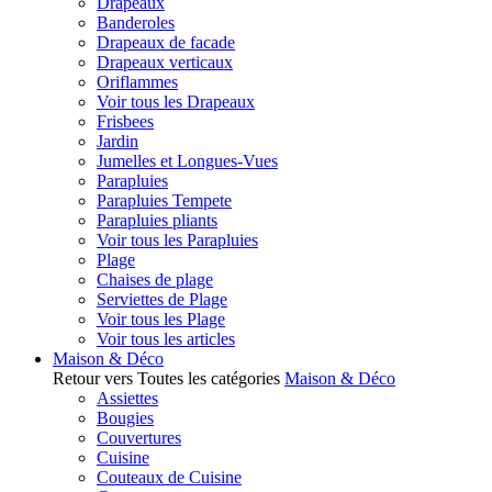
Drapeaux
Banderoles
Drapeaux de facade
Drapeaux verticaux
Oriflammes
Voir tous les Drapeaux
Frisbees
Jardin
Jumelles et Longues-Vues
Parapluies
Parapluies Tempete
Parapluies pliants
Voir tous les Parapluies
Plage
Chaises de plage
Serviettes de Plage
Voir tous les Plage
Voir tous les articles
Maison & Déco
Retour vers Toutes les catégories
Maison & Déco
Assiettes
Bougies
Couvertures
Cuisine
Couteaux de Cuisine