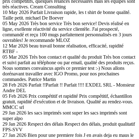
prix compétitifs, quelques relances nécessaires mais les équipes sont
très réactives.
Cream Consulting
10 May 2026
Parfait
Livraison rapide, les t shirt de bonne qualité.
Taille petit.
michael De Boever
05 May 2026
Très bon service
Très bon service! Devis réalisé en
ligne, exellente réactivité du service clientèle. J'ai prospecté,
commandé et reçu 100 mugs parfaitement personnalisés en 3 jours
ouvrables! Je recommande
MLOZ
12 Mar 2026
beau travail
bonne réalisation, efficacité, rapidité
RTBF -
05 Mar 2026
Très bon contact et qualité du produit
Très bon contact
et suivi parfait au téléphone ou par email, qualité des produits reçus.
Nous sommes convaincus après ce premier test :-) Nous allons
dorénavant travailler avec IGO Promo, pour nos prochaines
commandes.
Patrice Martin
28 Feb 2026
Parfait !!Parfait !!
Parfait !!!!
EXDEL SRL - Monsieur
Andre DEL
05 Feb 2026
Prix compétitif et rapidité
Prix compétitif, échantillon
gratuit, rapidité d'exécution et de livraison. Qualité au rendez-vous.
MMCC srl
29 Jan 2026
les sacs imprimés sont super
les sacs imprimés sont
super
alpo
29 Jan 2026
Respect des délais
Respect des délais, produit qualitatif
FPS-SVV
27 Jan 2026
Bien pour une premiere fois
J en avais deja eu maus le