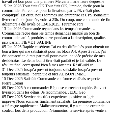
travail est bon pour une premiere
Mercerie marie-laure dequesne
15 Jan 2026
Tout était OK
Tout était OK, limpide, facile pour la
commande. Par contre, pour la livraison, par UPS, c'était plus
compliqué. En effet, nous sommes une entreprise et UPS souhaitait
livrer en fin de journée, voire à 23h. Du coup, une commande de fin
décembre a été livrée ce 13/01/2025.
Tetramac sprl
13 Jan 2026
Commande reçue dans les temps demandés…
Commande reçue dans les temps demandés malgré un bon de
commande tardif, produits correspondant à la description, qualité-
prix parfait.
FIEVET SABINE
05 Jan 2026
Rapide et sérieux
J'ai eu des difficultés pour obtenir un
bon à tirer qui me satisfaisait pour les blocs A4. Après 2 refus, j'ai
été contacté en direct par mail pour avoir une idée précise de mes
désidératas. Le 3ème bon à tirer était parfait et je l'ai validé. Le
résultat final correspond bien à mes attentes.
RésiBuild srl
31 Dec 2025
Jusqu’à présent toujours satisfaite
Jusqu’à présent
toujours satisfaite : parapluie et bics
ALISON IMMO
15 Dec 2025
Satisfait
Commande conforme et délais respectés
Pierre Loriau
09 Dec 2025
A recommander
Réponse correcte et rapide. Suivi et
livraison dans les délais. Je recommande.
JEDE Geo
05 Dec 2025
Service réactif et expérience positive malgré un
imprévu
Nous sommes finalement satisfaits. La première commande
a été reçue rapidement. Malheureusement, il y a eu une erreur de
couleur lors de la production. Néanmoins, le service après-vente a