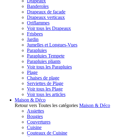
Drapeaux
Banderoles
Drapeaux de facade
Drapeaux verticaux
Oriflammes
Voir tous les Drapeaux
Frisbees
Jardin
Jumelles et Longues-Vues
Parapluies
Parapluies Tempete
Parapluies pliants
Voir tous les Parapluies
Plage
Chaises de plage
Serviettes de Plage
Voir tous les Plage
Voir tous les articles
Maison & Déco
Retour vers Toutes les catégories
Maison & Déco
Assiettes
Bougies
Couvertures
Cuisine
Couteaux de Cuisine