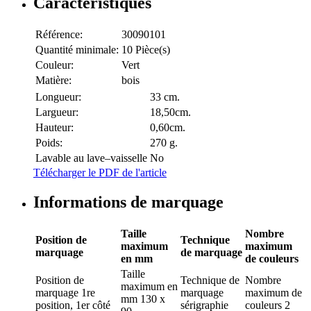
Caractéristiques
Référence:
30090101
Quantité minimale:
10 Pièce(s)
Couleur:
Vert
Matière:
bois
Longueur:
33 cm.
Largueur:
18,50cm.
Hauteur:
0,60cm.
Poids:
270 g.
Lavable au lave–vaisselle
No
Télécharger le PDF de l'article
Informations de marquage
Taille
Nombre
Position de
Technique
maximum
maximum
marquage
de marquage
en mm
de couleurs
Taille
Position de
Technique de
Nombre
maximum en
marquage
1re
marquage
maximum de
mm
130 x
position, 1er côté
sérigraphie
couleurs
2