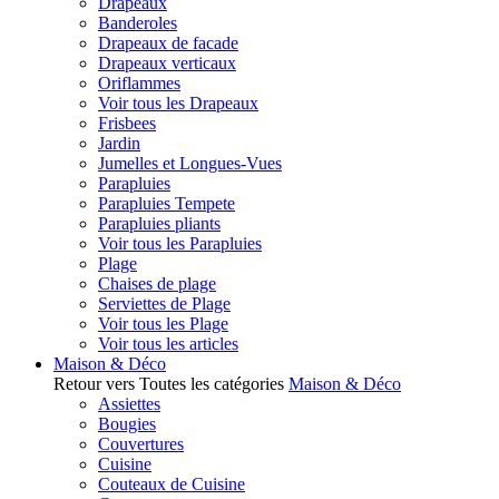
Drapeaux
Banderoles
Drapeaux de facade
Drapeaux verticaux
Oriflammes
Voir tous les Drapeaux
Frisbees
Jardin
Jumelles et Longues-Vues
Parapluies
Parapluies Tempete
Parapluies pliants
Voir tous les Parapluies
Plage
Chaises de plage
Serviettes de Plage
Voir tous les Plage
Voir tous les articles
Maison & Déco
Retour vers Toutes les catégories
Maison & Déco
Assiettes
Bougies
Couvertures
Cuisine
Couteaux de Cuisine