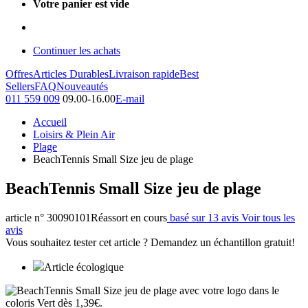
Votre panier est vide
Continuer les achats
Offres
Articles Durables
Livraison rapide
Best
Sellers
FAQ
Nouveautés
011 559 009
09.00-16.00
E-mail
Accueil
Loisirs & Plein Air
Plage
BeachTennis Small Size jeu de plage
BeachTennis Small Size jeu de plage
article n° 30090101
Réassort en cours
basé sur 13 avis
Voir tous les
avis
Vous souhaitez tester cet article ? Demandez un échantillon gratuit!
Article écologique