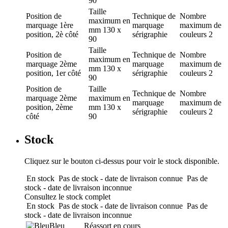
90
Taille
Position de
Technique de
Nombre
maximum en
marquage
1ère
marquage
maximum de
mm
130 x
position, 2è côté
sérigraphie
couleurs
2
90
Taille
Position de
Technique de
Nombre
maximum en
marquage
2ème
marquage
maximum de
mm
130 x
position, 1er côté
sérigraphie
couleurs
2
90
Position de
Taille
Technique de
Nombre
marquage
2ème
maximum en
marquage
maximum de
position, 2ème
mm
130 x
sérigraphie
couleurs
2
côté
90
Stock
Cliquez sur le bouton ci-dessus pour voir le stock disponible.
En stock
Pas de stock - date de livraison connue
Pas de
stock - date de livraison inconnue
Consultez le stock complet
En stock
Pas de stock - date de livraison connue
Pas de
stock - date de livraison inconnue
Bleu
Réassort en cours