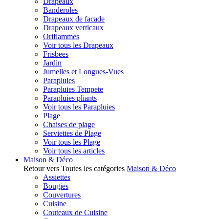
Drapeaux
Banderoles
Drapeaux de facade
Drapeaux verticaux
Oriflammes
Voir tous les Drapeaux
Frisbees
Jardin
Jumelles et Longues-Vues
Parapluies
Parapluies Tempete
Parapluies pliants
Voir tous les Parapluies
Plage
Chaises de plage
Serviettes de Plage
Voir tous les Plage
Voir tous les articles
Maison & Déco
Retour vers Toutes les catégories
Maison & Déco
Assiettes
Bougies
Couvertures
Cuisine
Couteaux de Cuisine