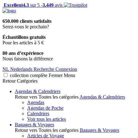
Excellent
4.3
sur 5 -
3.449
avis
650.000 clients satisfaits
Serez-vous le prochain?
Échantillons gratuits
Pour les articles à 5 €
80 ans d’expérience
Nous faisons la différence
NL
Nederlands
Recherche
Connexion
collection complète
Fermer
Menu
Retour
Catégories
Agendas & Calendriers
Retour vers Toutes les catégories
Agendas & Calendriers
Agendas
Agendas de Poche
Calendriers
Voir tous les articles
Bagages & Voyages
Retour vers Toutes les catégories
Bagages & Voyages
Articles de Voyage