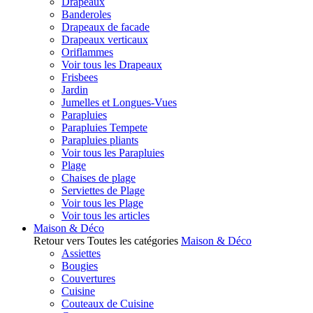
Drapeaux
Banderoles
Drapeaux de facade
Drapeaux verticaux
Oriflammes
Voir tous les Drapeaux
Frisbees
Jardin
Jumelles et Longues-Vues
Parapluies
Parapluies Tempete
Parapluies pliants
Voir tous les Parapluies
Plage
Chaises de plage
Serviettes de Plage
Voir tous les Plage
Voir tous les articles
Maison & Déco
Retour vers Toutes les catégories
Maison & Déco
Assiettes
Bougies
Couvertures
Cuisine
Couteaux de Cuisine