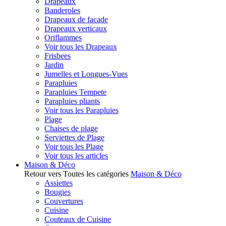
Drapeaux
Banderoles
Drapeaux de facade
Drapeaux verticaux
Oriflammes
Voir tous les Drapeaux
Frisbees
Jardin
Jumelles et Longues-Vues
Parapluies
Parapluies Tempete
Parapluies pliants
Voir tous les Parapluies
Plage
Chaises de plage
Serviettes de Plage
Voir tous les Plage
Voir tous les articles
Maison & Déco
Retour vers Toutes les catégories
Maison & Déco
Assiettes
Bougies
Couvertures
Cuisine
Couteaux de Cuisine