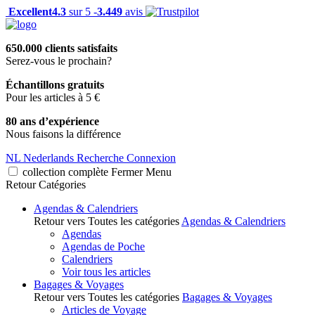
Excellent
4.3
sur 5 -
3.449
avis
650.000 clients satisfaits
Serez-vous le prochain?
Échantillons gratuits
Pour les articles à 5 €
80 ans d’expérience
Nous faisons la différence
NL
Nederlands
Recherche
Connexion
collection complète
Fermer
Menu
Retour
Catégories
Agendas & Calendriers
Retour vers Toutes les catégories
Agendas & Calendriers
Agendas
Agendas de Poche
Calendriers
Voir tous les articles
Bagages & Voyages
Retour vers Toutes les catégories
Bagages & Voyages
Articles de Voyage