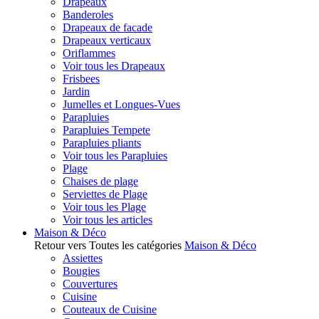
Drapeaux
Banderoles
Drapeaux de facade
Drapeaux verticaux
Oriflammes
Voir tous les Drapeaux
Frisbees
Jardin
Jumelles et Longues-Vues
Parapluies
Parapluies Tempete
Parapluies pliants
Voir tous les Parapluies
Plage
Chaises de plage
Serviettes de Plage
Voir tous les Plage
Voir tous les articles
Maison & Déco
Retour vers Toutes les catégories
Maison & Déco
Assiettes
Bougies
Couvertures
Cuisine
Couteaux de Cuisine