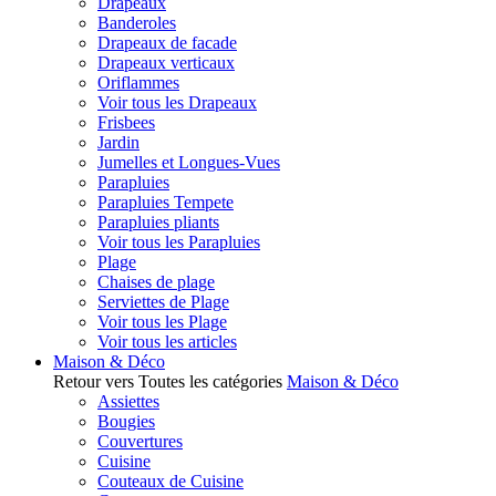
Drapeaux
Banderoles
Drapeaux de facade
Drapeaux verticaux
Oriflammes
Voir tous les Drapeaux
Frisbees
Jardin
Jumelles et Longues-Vues
Parapluies
Parapluies Tempete
Parapluies pliants
Voir tous les Parapluies
Plage
Chaises de plage
Serviettes de Plage
Voir tous les Plage
Voir tous les articles
Maison & Déco
Retour vers Toutes les catégories
Maison & Déco
Assiettes
Bougies
Couvertures
Cuisine
Couteaux de Cuisine