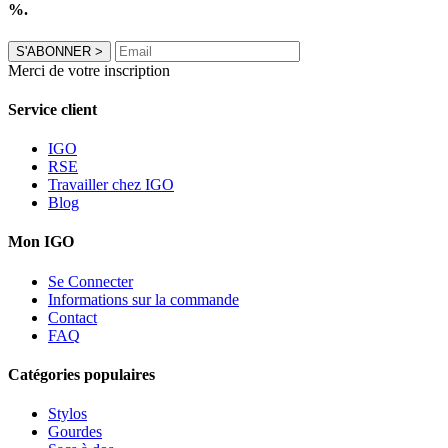
%.
S'ABONNER
>
Merci de votre inscription
Service client
IGO
RSE
Travailler chez IGO
Blog
Mon IGO
Se Connecter
Informations sur la commande
Contact
FAQ
Catégories populaires
Stylos
Gourdes