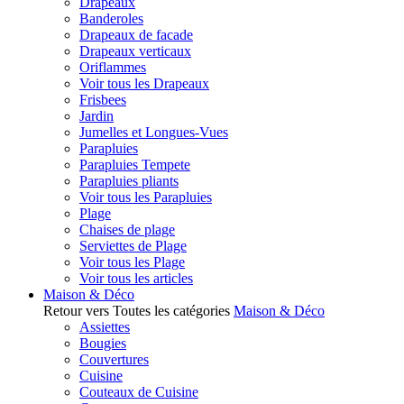
Drapeaux
Banderoles
Drapeaux de facade
Drapeaux verticaux
Oriflammes
Voir tous les Drapeaux
Frisbees
Jardin
Jumelles et Longues-Vues
Parapluies
Parapluies Tempete
Parapluies pliants
Voir tous les Parapluies
Plage
Chaises de plage
Serviettes de Plage
Voir tous les Plage
Voir tous les articles
Maison & Déco
Retour vers Toutes les catégories
Maison & Déco
Assiettes
Bougies
Couvertures
Cuisine
Couteaux de Cuisine