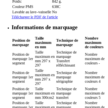
Poids:
842 g.
Couleur PMS
638C
Lavable au lave–vaisselle
No
Télécharger le PDF de l'article
Informations de marquage
Taille
Nombre
Position de
Technique de
maximum
maximum
marquage
marquage
en mm
de couleurs
Taille
Technique de
Position de
Nombre
maximum en
marquage
marquage
1er
maximum de
mm
297 x
Transfert
segment
couleurs
-
297
réfléchissant
Taille
Position de
Technique de
Nombre
maximum en
marquage
1er
marquage
maximum de
mm
297 x
segment
sérigraphie
couleurs
4
297
Position de
Taille
Technique de
Nombre
marquage
1er
maximum en
marquage
maximum de
segment
mm
300cm2
transfert
couleurs
5
Position de
Taille
Technique de
Nombre
marquage
1er
maximum en
marquage
maximum de