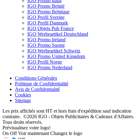
IGO Promo Italia
IGO Promo België
IGO Promo Belgique
IGO Profil Sverige
IGO Profil Danmark
IGO Objets Pub France
IGO Werbeartikel Deutschland
IGO Promo Ireland
IGO Promo Suomi
IGO Werbeartikel Schweiz
IGO Promo United Kingdom
IGO Profil Norge
IGO Promo Nederland
Conditions Générales
Politique de Confidentialité
Avis de Confidentialité
Cookies
Sitemap
Les prix affichés sont HT et hors frais d'expédition sauf indication
contraire. ©2026 IGO - Objets Publicitaires & Cadeaux d'Affaires.
Tous droits réservés.
Prévisualisez votre logo!
On
Off
Voir maintenant
Changez le logo