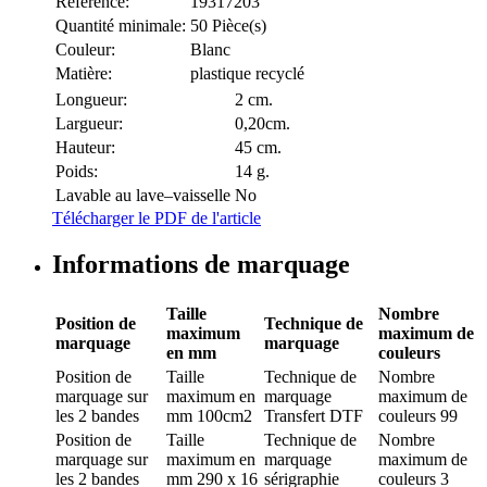
Référence:
19317203
Quantité minimale:
50 Pièce(s)
Couleur:
Blanc
Matière:
plastique recyclé
Longueur:
2 cm.
Largueur:
0,20cm.
Hauteur:
45 cm.
Poids:
14 g.
Lavable au lave–vaisselle
No
Télécharger le PDF de l'article
Informations de marquage
Taille
Nombre
Position de
Technique de
maximum
maximum de
marquage
marquage
en mm
couleurs
Position de
Taille
Technique de
Nombre
marquage
sur
maximum en
marquage
maximum de
les 2 bandes
mm
100cm2
Transfert DTF
couleurs
99
Position de
Taille
Technique de
Nombre
marquage
sur
maximum en
marquage
maximum de
les 2 bandes
mm
290 x 16
sérigraphie
couleurs
3