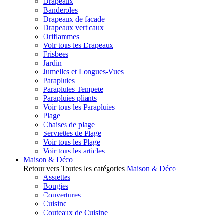
Drapeaux
Banderoles
Drapeaux de facade
Drapeaux verticaux
Oriflammes
Voir tous les Drapeaux
Frisbees
Jardin
Jumelles et Longues-Vues
Parapluies
Parapluies Tempete
Parapluies pliants
Voir tous les Parapluies
Plage
Chaises de plage
Serviettes de Plage
Voir tous les Plage
Voir tous les articles
Maison & Déco
Retour vers Toutes les catégories
Maison & Déco
Assiettes
Bougies
Couvertures
Cuisine
Couteaux de Cuisine