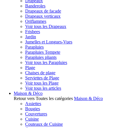
Drapeaux
Banderoles
Drapeaux de facade
Drapeaux verticaux
Oriflammes
Voir tous les Drapeaux
Frisbees
Jardin
Jumelles et Longues-Vues
Parapluies
Parapluies Tempete
Parapluies pliants
Voir tous les Parapluies
Plage
Chaises de plage
Serviettes de Plage
Voir tous les Plage
Voir tous les articles
Maison & Déco
Retour vers Toutes les catégories
Maison & Déco
Assiettes
Bougies
Couvertures
Cuisine
Couteaux de Cuisine