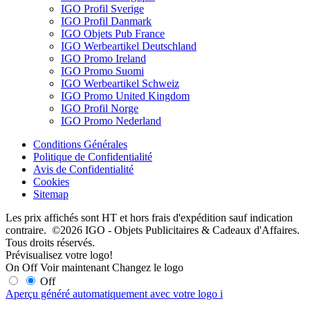
IGO Profil Sverige
IGO Profil Danmark
IGO Objets Pub France
IGO Werbeartikel Deutschland
IGO Promo Ireland
IGO Promo Suomi
IGO Werbeartikel Schweiz
IGO Promo United Kingdom
IGO Profil Norge
IGO Promo Nederland
Conditions Générales
Politique de Confidentialité
Avis de Confidentialité
Cookies
Sitemap
Les prix affichés sont HT et hors frais d'expédition sauf indication
contraire. ©2026 IGO - Objets Publicitaires & Cadeaux d'Affaires.
Tous droits réservés.
Prévisualisez votre logo!
On
Off
Voir maintenant
Changez le logo
Off
Aperçu généré automatiquement avec votre logo
i