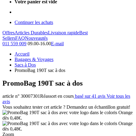
Votre panier est vide
Continuer les achats
Offres
Articles Durables
Livraison rapide
Best
Sellers
FAQ
Nouveautés
011 559 009
09.00-16.00
E-mail
Accueil
Bagages & Voyages
Sacs à Dos
PromoBag 190T sac à dos
PromoBag 190T sac à dos
article n° 30007301
Réassort en cours
basé sur 41 avis
Voir tous les
avis
Vous souhaitez tester cet article ? Demandez un échantillon gratuit!
Zoom