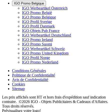
IGO Promo Belgique
IGO Werbeartikel Österreich
IGO Promo België
IGO Promo Belgique
IGO Profil Sverige
IGO Profil Danmark
IGO Objets Pub France
IGO Werbeartikel Deutschland
IGO Promo Ireland
IGO Promo Suomi
IGO Werbeartikel Schweiz
IGO Promo United Kingdom
IGO Profil Norge
IGO Promo Nederland
Conditions Générales
Politique de Confidentialité
Avis de Confidentialité
Cookies
Sitemap
Les prix affichés sont HT et hors frais d'expédition sauf indication
contraire. ©2026 IGO - Objets Publicitaires & Cadeaux d'Affaires.
Tous droits réservés.
Prévisualisez votre logo!