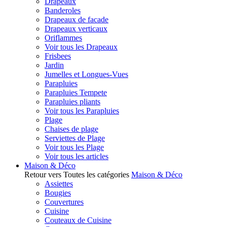
Drapeaux
Banderoles
Drapeaux de facade
Drapeaux verticaux
Oriflammes
Voir tous les Drapeaux
Frisbees
Jardin
Jumelles et Longues-Vues
Parapluies
Parapluies Tempete
Parapluies pliants
Voir tous les Parapluies
Plage
Chaises de plage
Serviettes de Plage
Voir tous les Plage
Voir tous les articles
Maison & Déco
Retour vers Toutes les catégories
Maison & Déco
Assiettes
Bougies
Couvertures
Cuisine
Couteaux de Cuisine