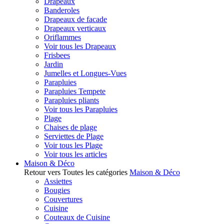
Drapeaux
Banderoles
Drapeaux de facade
Drapeaux verticaux
Oriflammes
Voir tous les Drapeaux
Frisbees
Jardin
Jumelles et Longues-Vues
Parapluies
Parapluies Tempete
Parapluies pliants
Voir tous les Parapluies
Plage
Chaises de plage
Serviettes de Plage
Voir tous les Plage
Voir tous les articles
Maison & Déco
Retour vers Toutes les catégories
Maison & Déco
Assiettes
Bougies
Couvertures
Cuisine
Couteaux de Cuisine