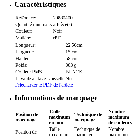
Caractéristiques
Référence:
20880400
Quantité minimale:
2 Pièce(s)
Couleur:
Noir
Matière:
rPET
Longueur:
22,50cm.
Largueur:
15 cm.
Hauteur:
58 cm.
Poids:
383 g.
Couleur PMS
BLACK
Lavable au lave–vaisselle
No
Télécharger le PDF de l'article
Informations de marquage
Taille
Nombre
Position de
Technique de
maximum
maximum
marquage
marquage
en mm
de couleurs
Taille
Technique de
Nombre
Position de
maximum
marquage
maximum