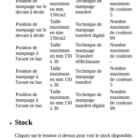
Position de
Technique de
maximum
maximum
marquage
sur le
marquage
en mm
de couleurs
devant à droite
transfert
150cm2
5
Taille
Nombre
Position de
Technique de
maximum
maximum
marquage
sur le
marquage
en mm
de couleurs
devant à droite
transfert digital
150cm2
99
Taille
Technique de
Nombre
Position de
maximum
marquage
maximum
marquage
à
en mm
150
Transfert
de couleurs
l'avant en bas
x 30
réfléchissant
-
Taille
Nombre
Position de
Technique de
maximum
maximum
marquage
à
marquage
en mm
150
de couleurs
l'avant en bas
transfert
x 30
5
Taille
Nombre
Position de
Technique de
maximum
maximum
marquage
à
marquage
en mm
150
de couleurs
l'avant en bas
transfert digital
x 30
99
Stock
Cliquez sur le bouton ci-dessus pour voir le stock disponible.