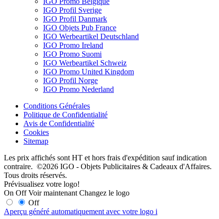
IGO Promo Belgique
IGO Profil Sverige
IGO Profil Danmark
IGO Objets Pub France
IGO Werbeartikel Deutschland
IGO Promo Ireland
IGO Promo Suomi
IGO Werbeartikel Schweiz
IGO Promo United Kingdom
IGO Profil Norge
IGO Promo Nederland
Conditions Générales
Politique de Confidentialité
Avis de Confidentialité
Cookies
Sitemap
Les prix affichés sont HT et hors frais d'expédition sauf indication
contraire. ©2026 IGO - Objets Publicitaires & Cadeaux d'Affaires.
Tous droits réservés.
Prévisualisez votre logo!
On
Off
Voir maintenant
Changez le logo
Off
Aperçu généré automatiquement avec votre logo
i