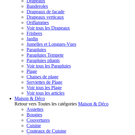
Drapeaux
Banderoles
Drapeaux de facade
Drapeaux verticaux
Oriflammes
Voir tous les Drapeaux
Frisbees
Jardin
Jumelles et Longues-Vues
Parapluies
Parapluies Tempete
Parapluies pliants
Voir tous les Parapluies
Plage
Chaises de plage
Serviettes de Plage
Voir tous les Plage
Voir tous les articles
Maison & Déco
Retour vers Toutes les catégories
Maison & Déco
Assiettes
Bougies
Couvertures
Cuisine
Couteaux de Cuisine