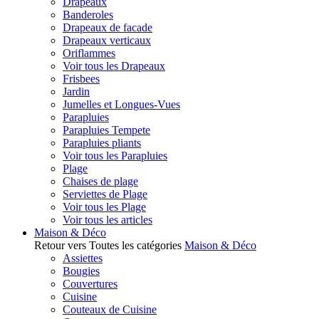
Drapeaux
Banderoles
Drapeaux de facade
Drapeaux verticaux
Oriflammes
Voir tous les Drapeaux
Frisbees
Jardin
Jumelles et Longues-Vues
Parapluies
Parapluies Tempete
Parapluies pliants
Voir tous les Parapluies
Plage
Chaises de plage
Serviettes de Plage
Voir tous les Plage
Voir tous les articles
Maison & Déco
Retour vers Toutes les catégories
Maison & Déco
Assiettes
Bougies
Couvertures
Cuisine
Couteaux de Cuisine