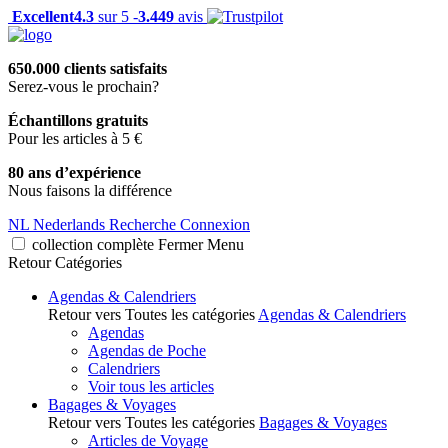
Excellent
4.3
sur 5 -
3.449
avis
650.000 clients satisfaits
Serez-vous le prochain?
Échantillons gratuits
Pour les articles à 5 €
80 ans d’expérience
Nous faisons la différence
NL
Nederlands
Recherche
Connexion
collection complète
Fermer
Menu
Retour
Catégories
Agendas & Calendriers
Retour vers Toutes les catégories
Agendas & Calendriers
Agendas
Agendas de Poche
Calendriers
Voir tous les articles
Bagages & Voyages
Retour vers Toutes les catégories
Bagages & Voyages
Articles de Voyage