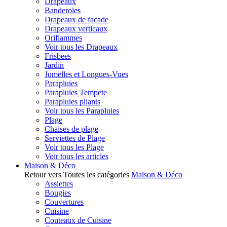
Drapeaux
Banderoles
Drapeaux de facade
Drapeaux verticaux
Oriflammes
Voir tous les Drapeaux
Frisbees
Jardin
Jumelles et Longues-Vues
Parapluies
Parapluies Tempete
Parapluies pliants
Voir tous les Parapluies
Plage
Chaises de plage
Serviettes de Plage
Voir tous les Plage
Voir tous les articles
Maison & Déco
Retour vers Toutes les catégories
Maison & Déco
Assiettes
Bougies
Couvertures
Cuisine
Couteaux de Cuisine