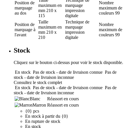
Taille
Technique de
Position de
Nombre
maximum en
marquage
marquage
maximum de
mm
210 x
impression
au dos
couleurs
99
115
digitale
Taille
Technique de
Position de
Nombre
maximum en
marquage
marquage
à
maximum de
mm
210 x
impression
l'avant
couleurs
99
210
digitale
Stock
Cliquez sur le bouton ci-dessus pour voir le stock disponible.
En stock
Pas de stock - date de livraison connue
Pas de
stock - date de livraison inconnue
Consultez le stock complet
En stock
Pas de stock - date de livraison connue
Pas de
stock - date de livraison inconnue
Blanc
Réassort en cours
Marron
Réassort en cours
{0} pcs
En stock à partir du {0}
En rupture de stock
En stock