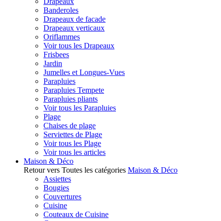
Drapeaux
Banderoles
Drapeaux de facade
Drapeaux verticaux
Oriflammes
Voir tous les Drapeaux
Frisbees
Jardin
Jumelles et Longues-Vues
Parapluies
Parapluies Tempete
Parapluies pliants
Voir tous les Parapluies
Plage
Chaises de plage
Serviettes de Plage
Voir tous les Plage
Voir tous les articles
Maison & Déco
Retour vers Toutes les catégories
Maison & Déco
Assiettes
Bougies
Couvertures
Cuisine
Couteaux de Cuisine