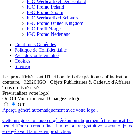
IGO Werbeartikel Deutschland
IGO Promo Ireland
IGO Promo Suomi
IGO Werbeartikel Schweiz
IGO Promo United Kingdom
IGO Profil Norge
IGO Promo Nederland
Conditions Générales
Politique de Confidentialité
Avis de Confidentialité
Cookies
Sitemap
Les prix affichés sont HT et hors frais d'expédition sauf indication
contraire. ©2026 IGO - Objets Publicitaires & Cadeaux d'Affaires.
Tous droits réservés.
Prévisualisez votre logo!
On
Off
Voir maintenant
Changez le logo
Off
Aperçu généré automatiquement avec votre logo
i
Cette image est un aperçu généré automatiquement à titre indicatif et
peut différer du rendu final. Un bon à tirer gratuit vous sera toujours
envoyé avant la mise en production.