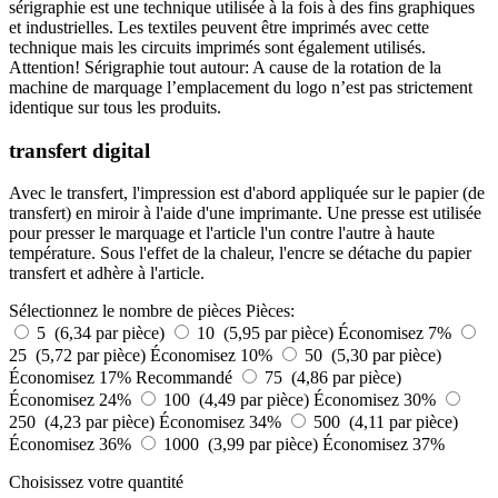
sérigraphie est une technique utilisée à la fois à des fins graphiques
et industrielles. Les textiles peuvent être imprimés avec cette
technique mais les circuits imprimés sont également utilisés.
Attention! Sérigraphie tout autour: A cause de la rotation de la
machine de marquage l’emplacement du logo n’est pas strictement
identique sur tous les produits.
transfert digital
Avec le transfert, l'impression est d'abord appliquée sur le papier (de
transfert) en miroir à l'aide d'une imprimante. Une presse est utilisée
pour presser le marquage et l'article l'un contre l'autre à haute
température. Sous l'effet de la chaleur, l'encre se détache du papier
transfert et adhère à l'article.
Sélectionnez le nombre de pièces
Pièces:
5 (6,34 par pièce)
10 (5,95 par pièce)
Économisez 7%
25 (5,72 par pièce)
Économisez 10%
50 (5,30 par pièce)
Économisez 17%
Recommandé
75 (4,86 par pièce)
Économisez 24%
100 (4,49 par pièce)
Économisez 30%
250 (4,23 par pièce)
Économisez 34%
500 (4,11 par pièce)
Économisez 36%
1000 (3,99 par pièce)
Économisez 37%
Choisissez votre quantité