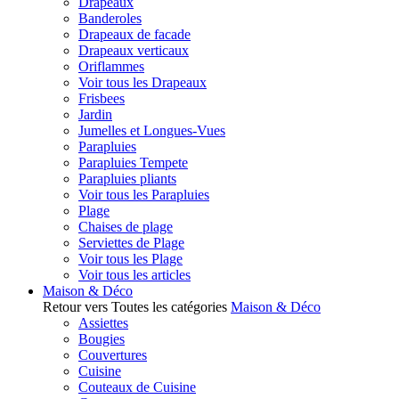
Drapeaux
Banderoles
Drapeaux de facade
Drapeaux verticaux
Oriflammes
Voir tous les Drapeaux
Frisbees
Jardin
Jumelles et Longues-Vues
Parapluies
Parapluies Tempete
Parapluies pliants
Voir tous les Parapluies
Plage
Chaises de plage
Serviettes de Plage
Voir tous les Plage
Voir tous les articles
Maison & Déco
Retour vers Toutes les catégories
Maison & Déco
Assiettes
Bougies
Couvertures
Cuisine
Couteaux de Cuisine