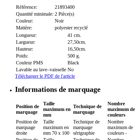
Référence:
21893400
Quantité minimale:
2 Pièce(s)
Couleur:
Noir
Matière:
polyester recyclé
Longueur:
41 cm.
Largueur:
27,50cm.
Hauteur:
16,50cm.
Poids:
500 g.
Couleur PMS
Black
Lavable au lave–vaisselle
No
Télécharger le PDF de l'article
Informations de marquage
Taille
Nombre
Position de
Technique de
maximum en
maximum de
marquage
marquage
mm
couleurs
Position de
Taille
Technique de
Nombre
marquage
maximum en
marquage
maximum de
droite
mm
70 x 100
sérigraphie
couleurs
-
Position de
Taille
Technique de
Nombre