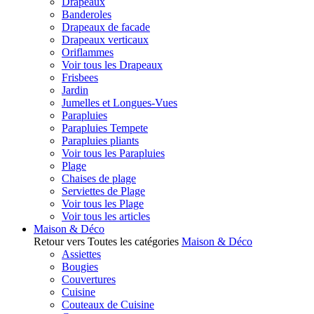
Drapeaux
Banderoles
Drapeaux de facade
Drapeaux verticaux
Oriflammes
Voir tous les Drapeaux
Frisbees
Jardin
Jumelles et Longues-Vues
Parapluies
Parapluies Tempete
Parapluies pliants
Voir tous les Parapluies
Plage
Chaises de plage
Serviettes de Plage
Voir tous les Plage
Voir tous les articles
Maison & Déco
Retour vers Toutes les catégories
Maison & Déco
Assiettes
Bougies
Couvertures
Cuisine
Couteaux de Cuisine