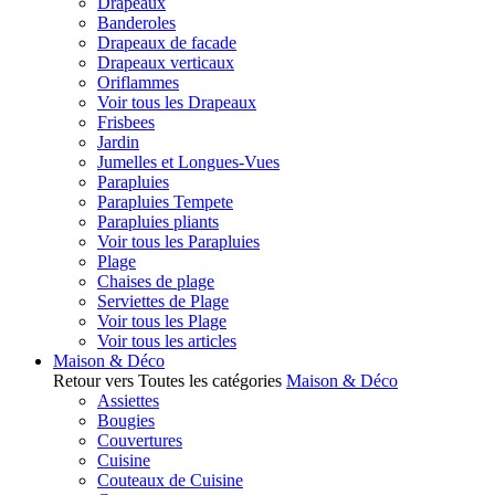
Drapeaux
Banderoles
Drapeaux de facade
Drapeaux verticaux
Oriflammes
Voir tous les Drapeaux
Frisbees
Jardin
Jumelles et Longues-Vues
Parapluies
Parapluies Tempete
Parapluies pliants
Voir tous les Parapluies
Plage
Chaises de plage
Serviettes de Plage
Voir tous les Plage
Voir tous les articles
Maison & Déco
Retour vers Toutes les catégories
Maison & Déco
Assiettes
Bougies
Couvertures
Cuisine
Couteaux de Cuisine