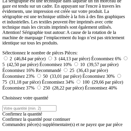
La sérigraphie est une technique dans laquelle un fin morceau de
gaze est tendu sur un cadre. En appuyant sur l'encre à travers les
évidements, une impression est créée sur votre produit. La
sérigraphie est une technique utilisée à la fois à des fins graphiques
et industrielles. Les textiles peuvent être imprimés avec cette
technique mais les circuits imprimés sont également utilisés.
Attention! Sérigraphie tout autour: A cause de la rotation de la
machine de marquage l’emplacement du logo n’est pas strictement
identique sur tous les produits.
Sélectionnez le nombre de pièces
Pièces:
2 (46,84 par pièce)
3 (44,13 par pièce)
Économisez 6%
5 (42,50 par pièce)
Économisez 10%
10 (39,57 par pièce)
Économisez 16%
Recommandé
25 (36,43 par pièce)
Économisez 23%
50 (33,01 par pièce)
Économisez 30%
75 (31,18 par pièce)
Économisez 34%
100 (29,66 par pièce)
Économisez 37%
250 (28,22 par pièce)
Économisez 40%
Choisissez votre quantité
Confirmez la quantité
Confirmez la quantité pour continuer
Commandez
pièce(s) supplémentaire(s) et ne payez que
par pièce