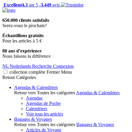
Excellent
4.3
sur 5 -
3.449
avis
650.000 clients satisfaits
Serez-vous le prochain?
Échantillons gratuits
Pour les articles à 5 €
80 ans d’expérience
Nous faisons la différence
NL
Nederlands
Recherche
Connexion
collection complète
Fermer
Menu
Retour
Catégories
Agendas & Calendriers
Retour vers Toutes les catégories
Agendas & Calendriers
Agendas
Agendas de Poche
Calendriers
Voir tous les articles
Bagages & Voyages
Retour vers Toutes les catégories
Bagages & Voyages
Articles de Voyage