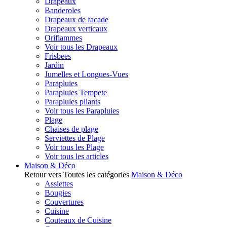
Drapeaux
Banderoles
Drapeaux de facade
Drapeaux verticaux
Oriflammes
Voir tous les Drapeaux
Frisbees
Jardin
Jumelles et Longues-Vues
Parapluies
Parapluies Tempete
Parapluies pliants
Voir tous les Parapluies
Plage
Chaises de plage
Serviettes de Plage
Voir tous les Plage
Voir tous les articles
Maison & Déco
Retour vers Toutes les catégories
Maison & Déco
Assiettes
Bougies
Couvertures
Cuisine
Couteaux de Cuisine