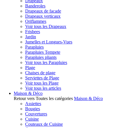
Drapeaux
Banderoles
Drapeaux de facade
Drapeaux verticaux
Oriflammes
Voir tous les Drapeaux
Frisbees
Jardin
Jumelles et Longues-Vues
Parapluies
Parapluies Tempete
Parapluies pliants
Voir tous les Parapluies
Plage
Chaises de plage
Serviettes de Plage
Voir tous les Plage
Voir tous les articles
Maison & Déco
Retour vers Toutes les catégories
Maison & Déco
Assiettes
Bougies
Couvertures
Cuisine
Couteaux de Cuisine