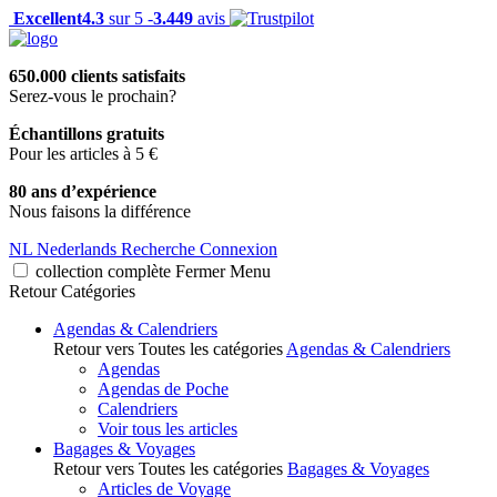
Excellent
4.3
sur 5 -
3.449
avis
650.000 clients satisfaits
Serez-vous le prochain?
Échantillons gratuits
Pour les articles à 5 €
80 ans d’expérience
Nous faisons la différence
NL
Nederlands
Recherche
Connexion
collection complète
Fermer
Menu
Retour
Catégories
Agendas & Calendriers
Retour vers Toutes les catégories
Agendas & Calendriers
Agendas
Agendas de Poche
Calendriers
Voir tous les articles
Bagages & Voyages
Retour vers Toutes les catégories
Bagages & Voyages
Articles de Voyage