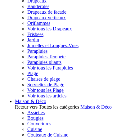
Drapeaux
Banderoles
Drapeaux de facade
Drapeaux verticaux
Oriflammes
Voir tous les Drapeaux
Frisbees
Jardin
Jumelles et Longues-Vues
Parapluies
Parapluies Tempete
Parapluies pliants
Voir tous les Parapluies
Plage
Chaises de plage
Serviettes de Plage
Voir tous les Plage
Voir tous les articles
Maison & Déco
Retour vers Toutes les catégories
Maison & Déco
Assiettes
Bougies
Couvertures
Cuisine
Couteaux de Cuisine