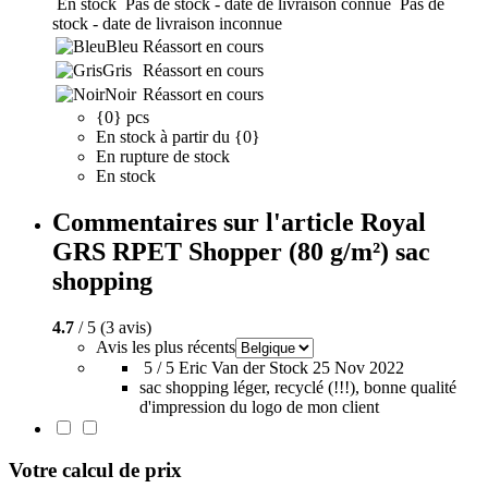
En stock
Pas de stock - date de livraison connue
Pas de
stock - date de livraison inconnue
Bleu
Réassort en cours
Gris
Réassort en cours
Noir
Réassort en cours
{0} pcs
En stock à partir du {0}
En rupture de stock
En stock
Commentaires sur l'article Royal
GRS RPET Shopper (80 g/m²) sac
shopping
4.7
/ 5 (3 avis)
Avis les plus récents
5 / 5
Eric Van der Stock
25 Nov 2022
sac shopping léger, recyclé (!!!), bonne qualité
d'impression du logo de mon client
Votre calcul de prix