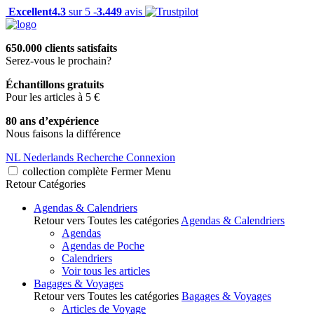
Excellent
4.3
sur 5 -
3.449
avis
650.000 clients satisfaits
Serez-vous le prochain?
Échantillons gratuits
Pour les articles à 5 €
80 ans d’expérience
Nous faisons la différence
NL
Nederlands
Recherche
Connexion
collection complète
Fermer
Menu
Retour
Catégories
Agendas & Calendriers
Retour vers Toutes les catégories
Agendas & Calendriers
Agendas
Agendas de Poche
Calendriers
Voir tous les articles
Bagages & Voyages
Retour vers Toutes les catégories
Bagages & Voyages
Articles de Voyage