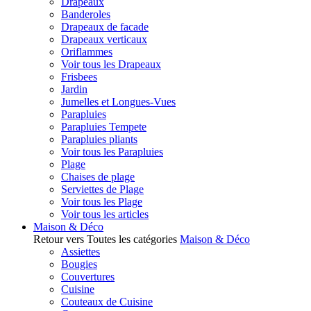
Drapeaux
Banderoles
Drapeaux de facade
Drapeaux verticaux
Oriflammes
Voir tous les Drapeaux
Frisbees
Jardin
Jumelles et Longues-Vues
Parapluies
Parapluies Tempete
Parapluies pliants
Voir tous les Parapluies
Plage
Chaises de plage
Serviettes de Plage
Voir tous les Plage
Voir tous les articles
Maison & Déco
Retour vers Toutes les catégories
Maison & Déco
Assiettes
Bougies
Couvertures
Cuisine
Couteaux de Cuisine