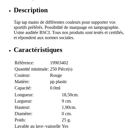
Description
Tap tap mains de différentes couleurs pour supporter vos
sportifs préférés. Possibilité de marquage en tampographie.
Usine auditée BSCI. Tous nos produits sont testés et certifiés,
et répondent aux normes sociales.
Caractéristiques
Référence:
19903402
Quantité minimale:
250 Pièce(s)
Couleur:
Rouge
Matière:
pp plastic
Capacité:
0.0ml
Longueur:
18,50cm.
Largueur:
9 cm.
Hauteur:
1,90cm.
Diamètre:
0 cm.
Poids:
25 g.
Lavable au lave–vaisselle
Yes