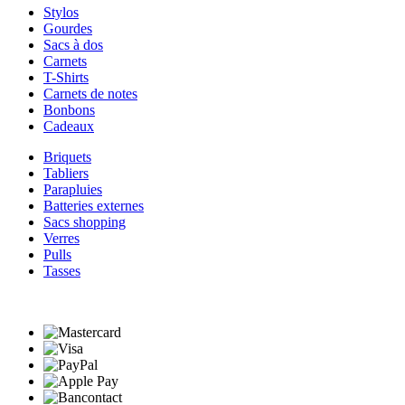
Stylos
Gourdes
Sacs à dos
Carnets
T-Shirts
Carnets de notes
Bonbons
Cadeaux
Briquets
Tabliers
Parapluies
Batteries externes
Sacs shopping
Verres
Pulls
Tasses