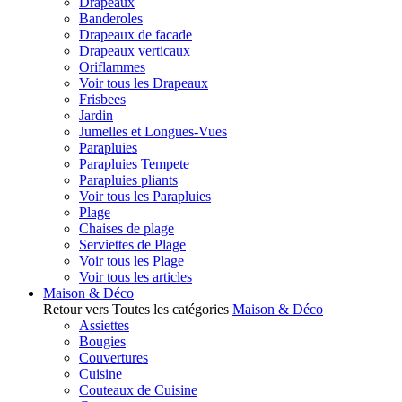
Drapeaux
Banderoles
Drapeaux de facade
Drapeaux verticaux
Oriflammes
Voir tous les Drapeaux
Frisbees
Jardin
Jumelles et Longues-Vues
Parapluies
Parapluies Tempete
Parapluies pliants
Voir tous les Parapluies
Plage
Chaises de plage
Serviettes de Plage
Voir tous les Plage
Voir tous les articles
Maison & Déco
Retour vers Toutes les catégories
Maison & Déco
Assiettes
Bougies
Couvertures
Cuisine
Couteaux de Cuisine