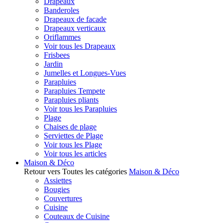
Drapeaux
Banderoles
Drapeaux de facade
Drapeaux verticaux
Oriflammes
Voir tous les Drapeaux
Frisbees
Jardin
Jumelles et Longues-Vues
Parapluies
Parapluies Tempete
Parapluies pliants
Voir tous les Parapluies
Plage
Chaises de plage
Serviettes de Plage
Voir tous les Plage
Voir tous les articles
Maison & Déco
Retour vers Toutes les catégories
Maison & Déco
Assiettes
Bougies
Couvertures
Cuisine
Couteaux de Cuisine