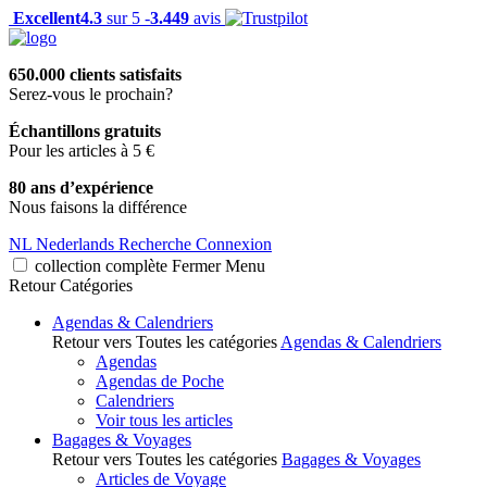
Excellent
4.3
sur 5 -
3.449
avis
650.000 clients satisfaits
Serez-vous le prochain?
Échantillons gratuits
Pour les articles à 5 €
80 ans d’expérience
Nous faisons la différence
NL
Nederlands
Recherche
Connexion
collection complète
Fermer
Menu
Retour
Catégories
Agendas & Calendriers
Retour vers Toutes les catégories
Agendas & Calendriers
Agendas
Agendas de Poche
Calendriers
Voir tous les articles
Bagages & Voyages
Retour vers Toutes les catégories
Bagages & Voyages
Articles de Voyage