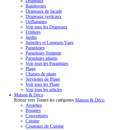
Drapeaux
Banderoles
Drapeaux de facade
Drapeaux verticaux
Oriflammes
Voir tous les Drapeaux
Frisbees
Jardin
Jumelles et Longues-Vues
Parapluies
Parapluies Tempete
Parapluies pliants
Voir tous les Parapluies
Plage
Chaises de plage
Serviettes de Plage
Voir tous les Plage
Voir tous les articles
Maison & Déco
Retour vers Toutes les catégories
Maison & Déco
Assiettes
Bougies
Couvertures
Cuisine
Couteaux de Cuisine