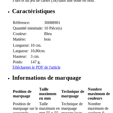
5 dés et un jeu de cartes (54) dans une boite en bois.
Caractéristiques
Référence:
30088901
Quantité minimale:
10 Pièce(s)
Couleur:
Bleu
Matière:
bois
Longueur:
10 cm.
Largueur:
10,80cm.
Hauteur:
3 cm.
Poids:
147 g.
Télécharger le PDF de l'article
Informations de marquage
Taille
Nombre
Position de
Technique de
maximum
maximum de
marquage
marquage
en mm
couleurs
Position de
Taille
Technique de
Nombre
marquage
sur le
maximum en
marquage
maximum de
couvercle
mm
55 x 55
gravure laser
couleurs
0