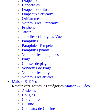
Drapeaux
Banderoles
Drapeaux de facade
Drapeaux verticaux
Oriflammes
Voir tous les Drapeaux
Frisbees
Jardin
Jumelles et Longues-Vues
Parapluies
Parapluies Tempete
Parapluies pliants
Voir tous les Parapluies
Plage
Chaises de plage
Serviettes de Plage
Voir tous les Plage
Voir tous les articles
Maison & Déco
Retour vers Toutes les catégories
Maison & Déco
Assiettes
Bougies
Couvertures
Cuisine
Couteaux de Cuisine