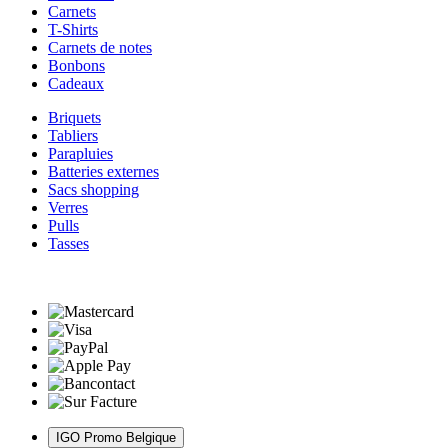
Carnets
T-Shirts
Carnets de notes
Bonbons
Cadeaux
Briquets
Tabliers
Parapluies
Batteries externes
Sacs shopping
Verres
Pulls
Tasses
IGO Promo Belgique