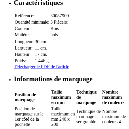
Caractéristiques
Référence:
30087900
Quantité minimale:
3 Pièce(s)
Couleur:
Bois
Matière:
bois
Longueur:
30 cm.
Largueur:
11 cm.
Hauteur:
17 cm.
Poids:
1.446 g.
Télécharger le PDF de l'article
Informations de marquage
Taille
Technique
Nombre
Position de
maximum
de
maximum
marquage
en mm
marquage
de couleurs
Position de
Taille
Technique de
Nombre
marquage
sur le
maximum en
marquage
maximum de
1er côté de la
mm
240 x
sérigraphie
couleurs
4
pochette
200