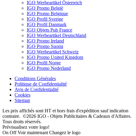
IGO Werbeartikel Österreich
IGO Promo België
IGO Promo Belgique
IGO Profil Sverige
IGO Profil Danmark
IGO Objets Pub France
IGO Werbeartikel Deutschland
IGO Promo Ireland
IGO Promo Suomi
IGO Werbeartikel Schweiz
IGO Promo United Kingdom
IGO Profil Norge
IGO Promo Nederland
Conditions Générales
Politique de Confidentialité
Avis de Confidentialité
Cookies
Sitemap
Les prix affichés sont HT et hors frais d'expédition sauf indication
contraire. ©2026 IGO - Objets Publicitaires & Cadeaux d'Affaires.
Tous droits réservés.
Prévisualisez votre logo!
On
Off
Voir maintenant
Changez le logo