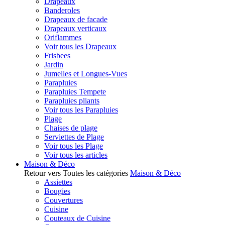
Drapeaux
Banderoles
Drapeaux de facade
Drapeaux verticaux
Oriflammes
Voir tous les Drapeaux
Frisbees
Jardin
Jumelles et Longues-Vues
Parapluies
Parapluies Tempete
Parapluies pliants
Voir tous les Parapluies
Plage
Chaises de plage
Serviettes de Plage
Voir tous les Plage
Voir tous les articles
Maison & Déco
Retour vers Toutes les catégories
Maison & Déco
Assiettes
Bougies
Couvertures
Cuisine
Couteaux de Cuisine