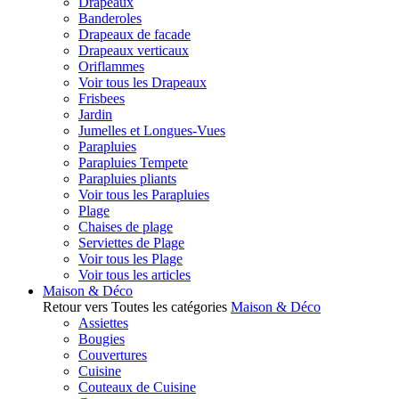
Drapeaux
Banderoles
Drapeaux de facade
Drapeaux verticaux
Oriflammes
Voir tous les Drapeaux
Frisbees
Jardin
Jumelles et Longues-Vues
Parapluies
Parapluies Tempete
Parapluies pliants
Voir tous les Parapluies
Plage
Chaises de plage
Serviettes de Plage
Voir tous les Plage
Voir tous les articles
Maison & Déco
Retour vers Toutes les catégories
Maison & Déco
Assiettes
Bougies
Couvertures
Cuisine
Couteaux de Cuisine