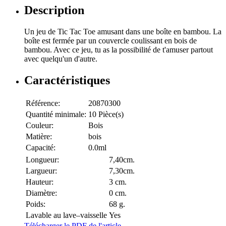
Description
Un jeu de Tic Tac Toe amusant dans une boîte en bambou. La
boîte est fermée par un couvercle coulissant en bois de
bambou. Avec ce jeu, tu as la possibilité de t'amuser partout
avec quelqu'un d'autre.
Caractéristiques
Référence:
20870300
Quantité minimale:
10 Pièce(s)
Couleur:
Bois
Matière:
bois
Capacité:
0.0ml
Longueur:
7,40cm.
Largueur:
7,30cm.
Hauteur:
3 cm.
Diamètre:
0 cm.
Poids:
68 g.
Lavable au lave–vaisselle
Yes
Télécharger le PDF de l'article